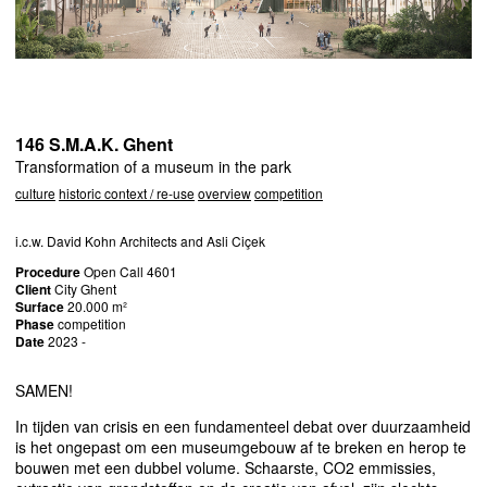
146 S.M.A.K. Ghent
Transformation of a museum in the park
culture
historic context / re-use
overview
competition
i.c.w. David Kohn Architects and Asli Ciçek
Procedure
Open Call 4601
Client
City Ghent
Surface
20.000 m²
Phase
competition
Date
2023 -
SAMEN
!
In tijden van crisis en een fundamenteel debat over duurzaamheid
is het ongepast om een museumgebouw af te breken en herop te
bouwen met een dubbel volume. Schaarste, CO2 emmissies,